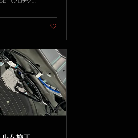
左右 《プロテクシ
工中》...
ィルム施工