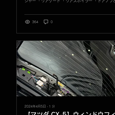
シャー ・リアゲート ・リアスポイラー ・ドアノブ
ョン》 ・ヘッドライト ・ドアエッジ 《施工前》 《施
364
0
2024年4月5日
∙
1
分
【マツダ CX-5】ウィンドウフ